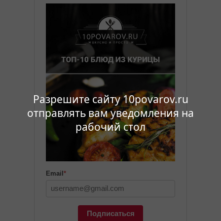
Разрешите сайту 10povarov.ru
отправлять вам уведомления на
рабочий стол
Email
*
Подписаться