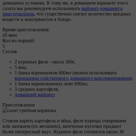
домашних условиях. К тому же, в домашнем варианте этого
салата мы рекомендуем использовать
майонез домашнего
приготовления
, что существенно снизит количество вредных
веществ и консервантов в блюде.
Время приготовления:
45 мин
Кол-во порций:
5
Состав
2 куриных филе - около 300г,
5 яиц,
1 банка корнишонов 600мл (можно использовать
корнишоны собственного домашнего консервирования
),
1 банка маринованных опят 600мл,
3 средних картофеля,
домашний майонез
Приготовление
Ставим варить картофель и яйца, филе курицы отвариваем
или запекаем (по желанию), запеченые кусочки придают
более интересный вкус. Куриное филе готовится около 30