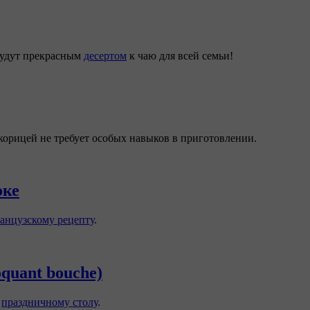
будут прекрасным
десертом
к чаю для всей семьи!
корицей не требует особых навыков в приготовлении.
оке
анцузскому рецепту
.
quant bouche)
к
праздничному столу
.