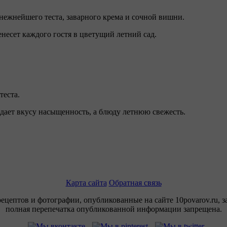
ежнейшего теста, заварного крема и сочной вишни.
ренесет каждого гостя в цветущий летний сад.
теста.
идает вкусу насыщенность, а блюду летнюю свежесть.
Карта сайта
Обратная связь
рецептов и фотографии, опубликованные на сайте 10povarov.ru, 
полная перепечатка опубликованной информации запрещена.