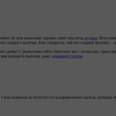
 умеет ли или насколько хорошо умеет она печь
мучное
. Безусло
и сладкого колечка. Как говорится, чай без сладкой булочки – за
ой сдобы! С рецептами сайта 10povarov вы с легкостью, прису
т вам наладить выпечку даже
домашних тортов
.
. Свое название он получил из-за карамельных капель, которые 