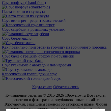
Соус шофруа (chaud-froid)
Паста тахини из кунжута
Соус винегрет - рецепт классический
Соус сацебели в домашних условиях
Соус белое масло
Как правильно приготовить горчицу из горчичного порошка
Соус баже с грецким орехом по-грузински
Соус гуакамоле с авокадо и помидорами
Классический голландский соус
Карта сайта
Обратная связь
Кулинарные рецепты © 2015-2026 10povarov.ru Все тексты
рецептов и фотографии, опубликованные на сайте
10povarov.ru, защищены законом об авторском праве. Любая
частичная или полная перепечатка опубликованной