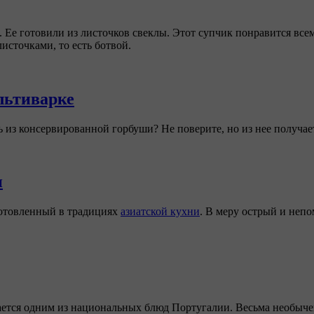
. Ее готовили из листочков свеклы. Этот супчик понравится вс
источками, то есть ботвой.
льтиварке
 из консервированной горбуши? Не поверите, но из нее получае
и
готовленный в традициях
азиатской кухни
. В меру острый и неп
тается одним из национальных блюд Португалии. Весьма необычен