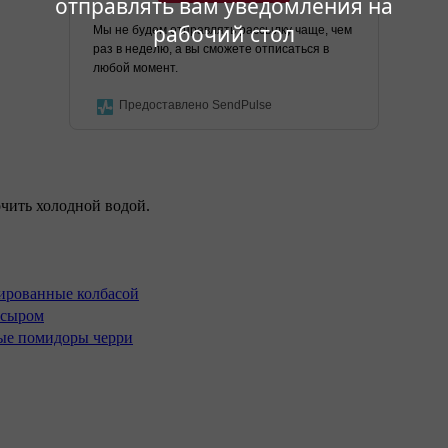
отправлять вам уведомления на
рабочий стол
Мы не будем отправлять рассылку чаще, чем
раз в неделю, а вы сможете отписаться в
любой момент.
Предоставлено SendPulse
чить холодной водой.