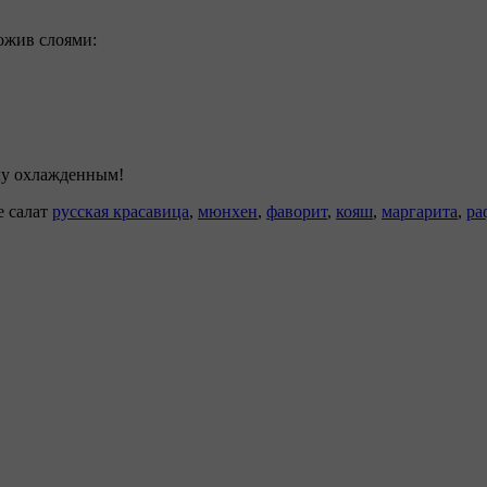
ожив слоями:
олу охлажденным!
е салат
русская красавица
,
мюнхен
,
фаворит
,
кояш
,
маргарита
,
ра