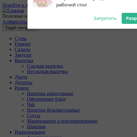
Перейти к основному содержанию
Subscribe to our
Разрешите сайту 10povarov.ru
notifications!
отправлять вам уведомления на
Полезные и очень вкусные кулинарные рецепты с пошаговыми
To enable permission prompts, click
рабочий стол
Алфавитный указатель
on the notification icon
Toggle navigation
Запретить
Раз
Супы
Горячее
Салаты
Закуски
Выпечка
Сладкая выпечка
Несладкая выпечка
Диета
Десерты
Разное
Напитки алкогольные
Оформление блюд
Чай
Напитки безалкогольные
Соусы
Маринование и консервирование
Шашлык
Национальное