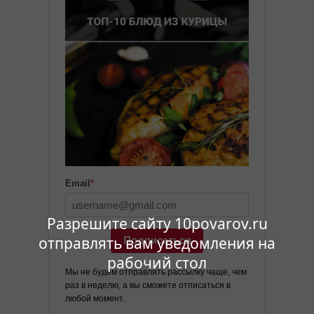
Email
*
Разрешите сайту 10povarov.ru
отправлять вам уведомления на
Подписаться
рабочий стол
Мы не будем отправлять рассылку чаще, чем
раз в неделю, а вы сможете отписаться в
любой момент.