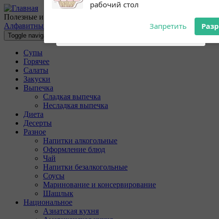
Перейти к основному содержанию
Subscribe to our
Разрешите сайту 10povarov.ru
Полезные и очень вкусные кулинарные рецепты с пошаговыми
notifications!
отправлять вам уведомления на
Алфавитный указатель
To enable permission prompts, click
рабочий стол
Toggle navigation
on the notification icon
Супы
Запретить
Раз
Горячее
Салаты
Закуски
Выпечка
Сладкая выпечка
Несладкая выпечка
Диета
Десерты
Разное
Напитки алкогольные
Оформление блюд
Чай
Напитки безалкогольные
Соусы
Маринование и консервирование
Шашлык
Национальное
Азиатская кухня