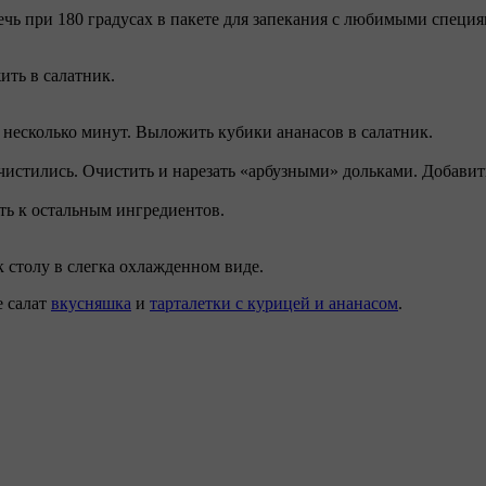
ечь при 180 градусах в пакете для запекания с любимыми специя
ить в салатник.
 несколько минут. Выложить кубики ананасов в салатник.
 чистились. Очистить и нарезать «арбузными» дольками. Добавить
ть к остальным ингредиентов.
к столу в слегка охлажденном виде.
е салат
вкусняшка
и
тарталетки с курицей и ананасом
.