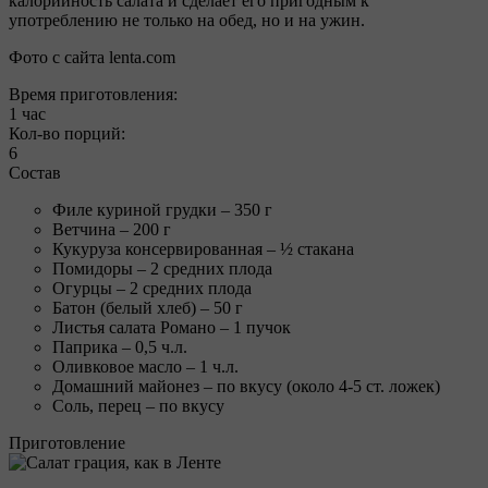
калорийность салата и сделает его пригодным к
употреблению не только на обед, но и на ужин.
Фото с сайта lenta.com
Время приготовления:
1 час
Кол-во порций:
6
Состав
Филе куриной грудки – 350 г
Ветчина – 200 г
Кукуруза консервированная – ½ стакана
Помидоры – 2 средних плода
Огурцы – 2 средних плода
Батон (белый хлеб) – 50 г
Листья салата Романо – 1 пучок
Паприка – 0,5 ч.л.
Оливковое масло – 1 ч.л.
Домашний майонез – по вкусу (около 4-5 ст. ложек)
Соль, перец – по вкусу
Приготовление