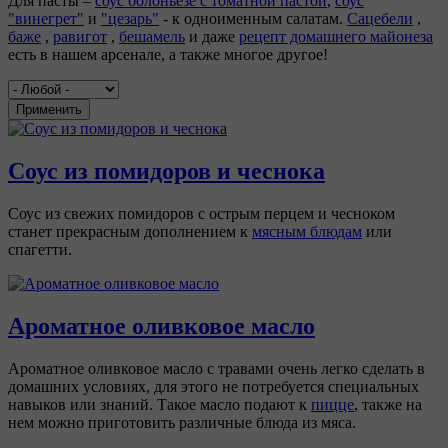
Для пасты –
соус болоньезе с томатной пастой
,
соус
"винегрет"
и
"цезарь"
- к одноименным салатам.
Сацебели
,
баже
,
равигот
,
бешамель
и даже
рецепт домашнего майонеза
есть в нашем арсенале, а также многое другое!
Применить
Соус из помидоров и чеснока
Соус из свежих помидоров с острым перцем и чесноком
станет прекрасным дополнением к
мясным блюдам
или
спагетти.
Ароматное оливковое масло
Ароматное оливковое масло с травами очень легко сделать в
домашних условиях, для этого не потребуется специальных
навыков или знаний. Такое масло подают к
пицце
, также на
нем можно приготовить различные блюда из мяса.