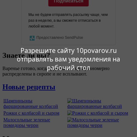
Подписаться
Мы не будем отправлять рассылку чаще, чем
раз в неделю, а вы сможете отписаться в
любой момент.
Предоставлено SendPulse
Разрешите сайту 10povarov.ru
Знаете ли вы?
отправлять вам уведомления на
рабочий стол
Варенье готово, когда фрукты и ягоды равномерно
распределены в сиропе и не всплывают.
Новые рецепты
Шампиньоны
фаршированные колбасой
Рожки с колбасой и сыром
Малосольные зеленые
помидоры черри