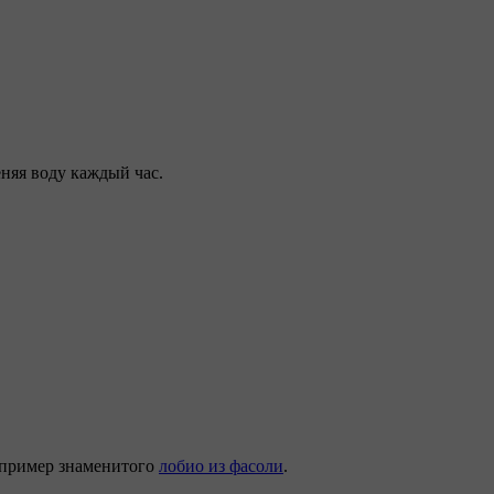
еняя воду каждый час.
например знаменитого
лобио из фасоли
.