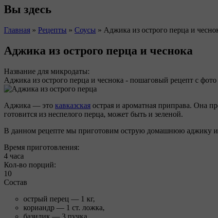
Вы здесь
Главная
»
Рецепты
»
Соусы
»
Аджика из острого перца и чесно
Аджика из острого перца и чеснока
Название для микродаты:
Аджика из острого перца и чеснока - пошаговый рецепт с фото
Аджика — это
кавказская
острая и ароматная приправа. Она пр
готовится из неспелого перца, может быть и зеленой.
В данном рецепте мы приготовим острую домашнюю аджику из 
Время приготовления:
4 часа
Кол-во порций:
10
Состав
острый перец — 1 кг,
кориандр — 1 ст. ложка,
базилик — 3 пучка,