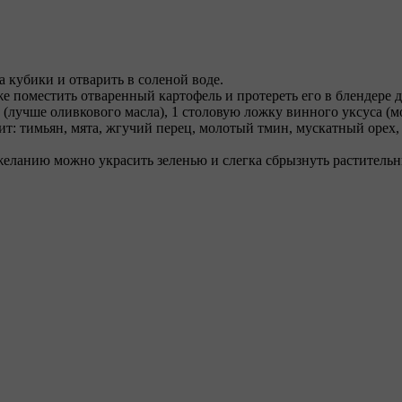
 кубики и отварить в соленой воде.
 же поместить отваренный картофель и протереть его в блендере
(лучше оливкового масла), 1 столовую ложку винного уксуса (мо
т: тимьян, мята, жгучий перец, молотый тмин, мускатный орех, 
желанию можно украсить зеленью и слегка сбрызнуть раститель