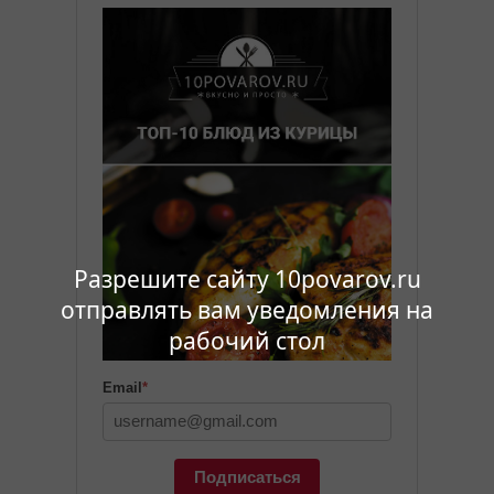
Разрешите сайту 10povarov.ru
отправлять вам уведомления на
рабочий стол
Email
*
Подписаться