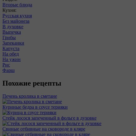
Вторые блюда
Кухня:
Русская кухня
Без майонеза
В духовке
Выпечка
Грибы
Запеканки
Капуста
На обед
На ужин
Рис
Фарш
Похожие рецепты
Печень кролика в сметане
Куриные бедра в соусе терияки
Стейк лосося запеченный в фольге в духовке
Свиные отбивные на сковороде в кляре