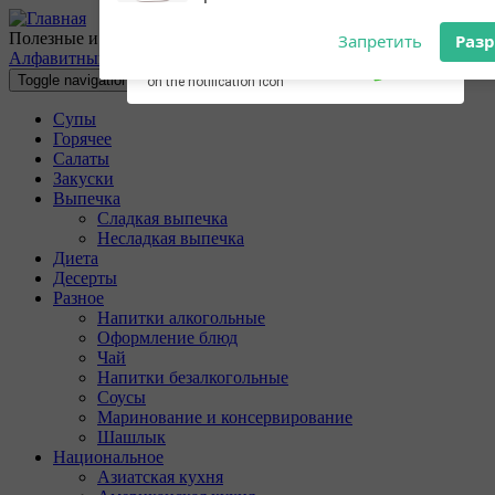
Перейти к основному содержанию
Subscribe to our
Разрешите сайту 10povarov.ru
Полезные и очень вкусные кулинарные рецепты с пошаговыми
notifications!
отправлять вам уведомления на
Алфавитный указатель
To enable permission prompts, click
рабочий стол
Toggle navigation
on the notification icon
Супы
Запретить
Раз
Горячее
Салаты
Закуски
Выпечка
Сладкая выпечка
Несладкая выпечка
Диета
Десерты
Разное
Напитки алкогольные
Оформление блюд
Чай
Напитки безалкогольные
Соусы
Маринование и консервирование
Шашлык
Национальное
Азиатская кухня