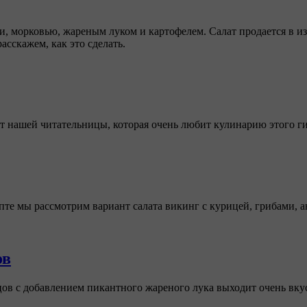
и, морковью, жареным луком и картофелем. Салат продается в и
сскажем, как это сделать.
от нашей читательницы, которая очень любит кулинарию этого г
епте мы рассмотрим вариант салата викинг с курицей, грибами,
ов
в с добавлением пикантного жареного лука выходит очень вкус