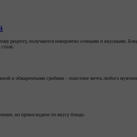
й
му рецепту, получаются невероятно сочными и вкусными. Блюд
 столе.
етчиной и обжаренными грибами – поистине мечта любого мужчин
нении, но превосходное по вкусу блюдо.