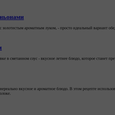
иньонами
золотистым ароматным луком, - просто идеальный вариант обед
и
овке в сметанном соус - вкусное летнее блюдо, которое станет 
нереально вкусное и ароматное блюдо. В этом рецепте использов
олоке.