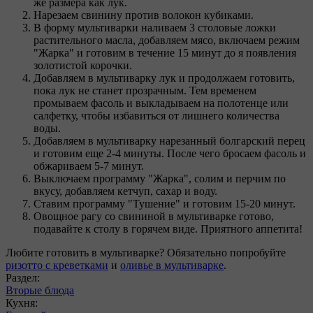
же размера как лук.
Нарезаем свинину против волокон кубиками.
В форму мультиварки наливаем 3 столовые ложки
растительного масла, добавляем мясо, включаем режим
"Жарка" и готовим в течение 15 минут до я появления
золотистой корочки.
Добавляем в мультиварку лук и продолжаем готовить,
пока лук не станет прозрачным. Тем временем
промываем фасоль и выкладываем на полотенце или
салфетку, чтобы избавиться от лишнего количества
воды.
Добавляем в мультиварку нарезанный болгарский перец
и готовим еще 2-4 минуты. После чего бросаем фасоль и
обжариваем 5-7 минут.
Выключаем программу "Жарка", солим и перчим по
вкусу, добавляем кетчуп, сахар и воду.
Ставим программу "Тушение" и готовим 15-20 минут.
Овощное рагу со свининой в мультиварке готово,
подавайте к столу в горячем виде. Приятного аппетита!
Любите готовить в мультиварке? Обязательно попробуйте
ризотто с креветками
и
оливье в мультиварке
.
Раздел:
Вторые блюда
Кухня: