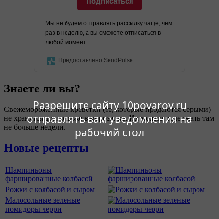
Подписаться
Мы не будем отправлять рассылку чаще, чем
раз в неделю, а вы сможете отписаться в
любой момент.
Предоставлено SendPulse
Знаете ли вы?
Разрешите сайту 10povarov.ru
Свежемороженные креветки (те, которые продаются серыми)
отправлять вам уведомления на
не хранятся долго даже в морозилке. Их можно подержать там
не больше недели.
рабочий стол
Новые рецепты
Шампиньоны
фаршированные колбасой
Рожки с колбасой и сыром
Малосольные зеленые
помидоры черри