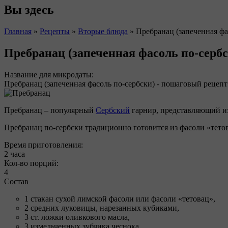
Вы здесь
Главная
»
Рецепты
»
Вторые блюда
»
Пребранац (запеченная фа
Пребранац (запеченная фасоль по-серб
Название для микродаты:
Пребранац (запеченная фасоль по-сербски) - пошаговый рецепт
Пребранац – популярный
Сербский
гарнир, представляющий из
Пребранац по-сербски традиционно готовится из фасоли «тетов
Время приготовления:
2 часа
Кол-во порций:
4
Состав
1 стакан сухой лимской фасоли или фасоли «тетовац»,
2 средних луковицы, нарезанных кубиками,
3 ст. ложки оливкового масла,
3 измельченных зубчика чеснока,