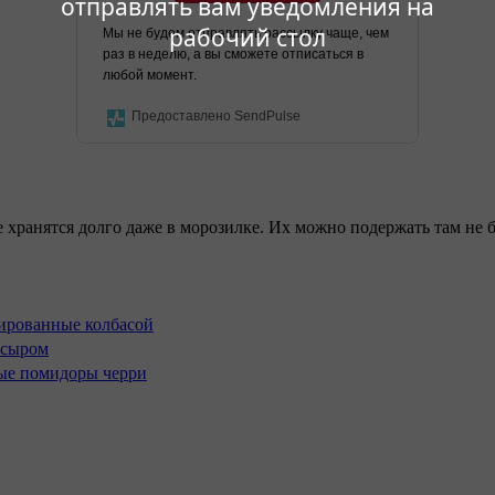
отправлять вам уведомления на
рабочий стол
Мы не будем отправлять рассылку чаще, чем
раз в неделю, а вы сможете отписаться в
любой момент.
Предоставлено SendPulse
 хранятся долго даже в морозилке. Их можно подержать там не 