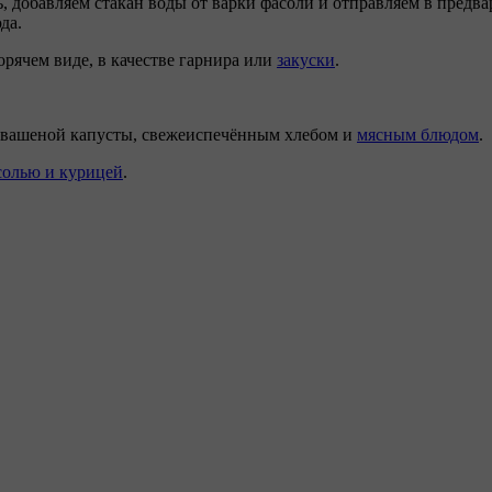
добавляем стакан воды от варки фасоли и отправляем в предвар
да.
орячем виде, в качестве гарнира или
закуски
.
 квашеной капусты, свежеиспечённым хлебом и
мясным блюдом
.
асолью и курицей
.