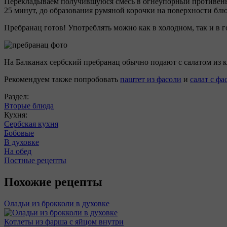
Перекладываем получившуюся смесь в огнеупорный противень, 
25 минут, до образования румяной корочки на поверхности блю
Пребранац готов! Употреблять можно как в холодном, так и в г
На Балканах сербский пребранац обычно подают с салатом из
Рекомендуем также попробовать
паштет из фасоли
и
салат с ф
Раздел:
Вторые блюда
Кухня:
Сербская кухня
Бобовые
В духовке
На обед
Постные рецепты
Похожие рецепты
Оладьи из брокколи в духовке
Котлеты из фарша с яйцом внутри