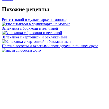
Похожие рецепты
Рис с тыквой в мультиварке на молоке
Запеканка с брокколи и ветчиной
Запеканка с картошкой и баклажанами
Паста с лососем и вялеными помидорами в винном соусе
Бифштекс из говядины на сковороде
Запеченные корнеплоды
Ризотто в томатном соусе по-креольски
Запеканка из картофельного пюре с фаршем и сыром
Ризотто на говяжьем бульоне по-пьемонтски
Карта сайта
Обратная связь