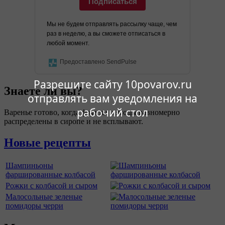
Подписаться
Мы не будем отправлять рассылку чаще, чем
раз в неделю, а вы сможете отписаться в
любой момент.
Предоставлено SendPulse
Разрешите сайту 10povarov.ru
Знаете ли вы?
отправлять вам уведомления на
рабочий стол
Варенье готово, когда фрукты и ягоды равномерно
распределены в сиропе и не всплывают.
Новые рецепты
Шампиньоны
фаршированные колбасой
Рожки с колбасой и сыром
Малосольные зеленые
помидоры черри