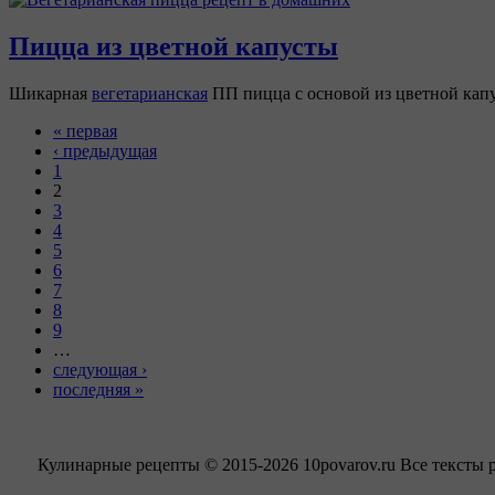
Пицца из цветной капусты
Шикарная
вегетарианская
ПП пицца с основой из цветной капу
« первая
‹ предыдущая
1
2
3
4
5
6
7
8
9
…
следующая ›
последняя »
Кулинарные рецепты © 2015-2026 10povarov.ru Все тексты 