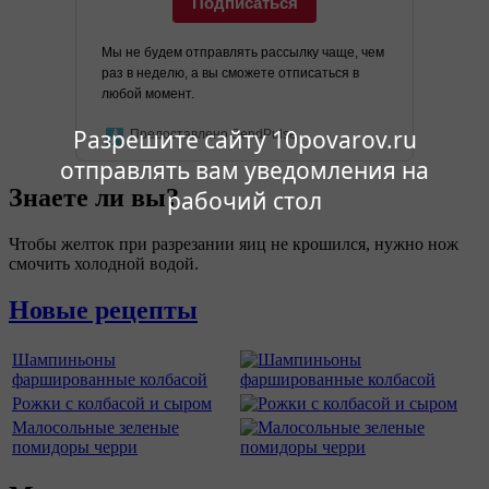
Подписаться
Мы не будем отправлять рассылку чаще, чем
раз в неделю, а вы сможете отписаться в
любой момент.
Разрешите сайту 10povarov.ru
Предоставлено SendPulse
отправлять вам уведомления на
Знаете ли вы?
рабочий стол
Чтобы желток при разрезании яиц не крошился, нужно нож
смочить холодной водой.
Новые рецепты
Шампиньоны
фаршированные колбасой
Рожки с колбасой и сыром
Малосольные зеленые
помидоры черри