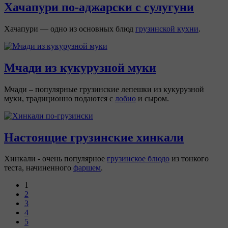
Хачапури по-аджарски с сулугуни
Хачапури — одно из основных блюд
грузинской кухни
.
Мчади из кукурузной муки
Мчади – популярные грузинские лепешки из кукурузной
муки, традиционно подаются с
лобио
и сыром.
Настоящие грузинские хинкали
Хинкали - очень популярное
грузинское блюдо
из тонкого
теста, начиненного
фаршем
.
1
2
3
4
5