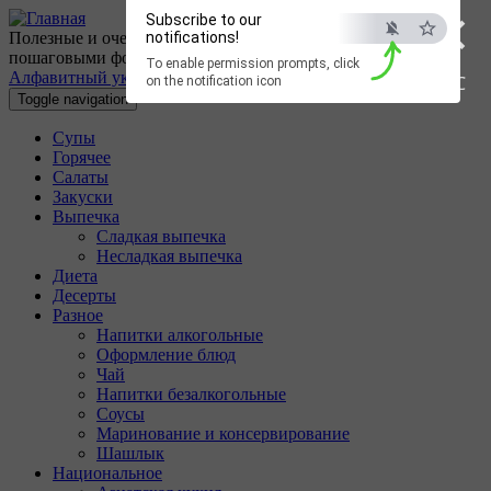
×
Перейти к основному содержанию
Subscribe to our
Полезные и очень вкусные кулинарные рецепты с
notifications!
пошаговыми фотографиями.
To enable permission prompts, click
Алфавитный указатель
ESC
on the notification icon
Toggle navigation
Супы
Горячее
Салаты
Закуски
Выпечка
Сладкая выпечка
Несладкая выпечка
Диета
Десерты
Разное
Напитки алкогольные
Оформление блюд
Чай
Напитки безалкогольные
Соусы
Маринование и консервирование
Шашлык
Национальное