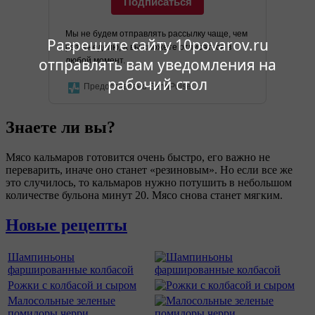
Подписаться
Мы не будем отправлять рассылку чаще, чем
Разрешите сайту 10povarov.ru
раз в неделю, а вы сможете отписаться в
отправлять вам уведомления на
любой момент.
рабочий стол
Предоставлено SendPulse
Знаете ли вы?
Мясо кальмаров готовится очень быстро, его важно не
переварить, иначе оно станет «резиновым». Но если все же
это случилось, то кальмаров нужно потушить в небольшом
количестве бульона минут 20. Мясо снова станет мягким.
Новые рецепты
Шампиньоны
фаршированные колбасой
Рожки с колбасой и сыром
Малосольные зеленые
помидоры черри