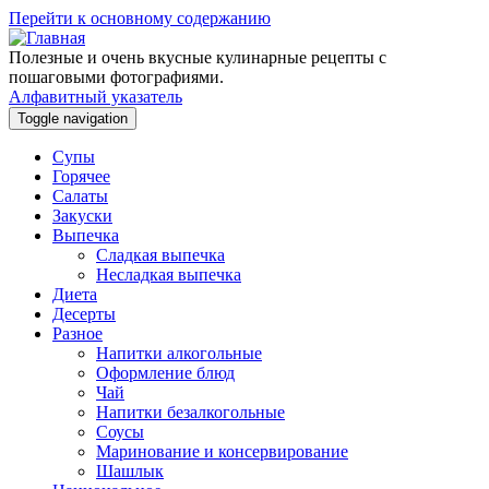
×
Перейти к основному содержанию
Subscribe to our
notifications!
Полезные и очень вкусные кулинарные рецепты с
To enable permission prompts, click
пошаговыми фотографиями.
ESC
on the notification icon
Алфавитный указатель
Toggle navigation
Супы
Горячее
Салаты
Закуски
Выпечка
Сладкая выпечка
Несладкая выпечка
Диета
Десерты
Разное
Напитки алкогольные
Оформление блюд
Чай
Напитки безалкогольные
Соусы
Маринование и консервирование
Шашлык