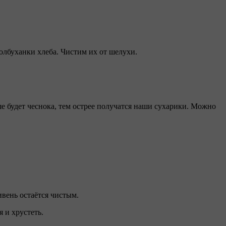
полбуханки хлеба. Чистим их от шелухи.
ше будет чеснока, тем острее получатся наши сухарики. Можно
ивень остаётся чистым.
 и хрустеть.