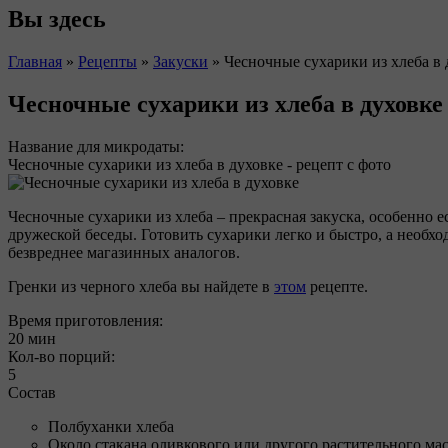
Вы здесь
Главная
»
Рецепты
»
Закуски
»
Чесночные сухарики из хлеба в 
Чесночные сухарики из хлеба в духовке
Название для микродаты:
Чесночные сухарики из хлеба в духовке - рецепт с фото
Чесночные сухарики из хлеба – прекрасная закуска, особенно ес
дружеской беседы. Готовить сухарики легко и быстро, а необх
безвреднее магазинных аналогов.
Гренки из черного хлеба вы найдете в
этом
рецепте.
Время приготовления:
20 мин
Кол-во порций:
5
Состав
Полбуханки хлеба
Около стакана оливкового или другого растительного ма