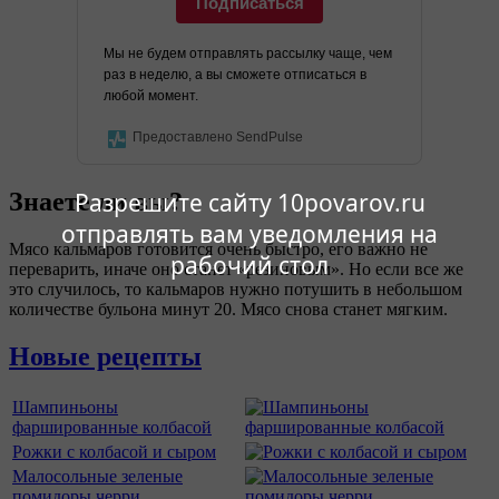
Подписаться
Мы не будем отправлять рассылку чаще, чем
раз в неделю, а вы сможете отписаться в
любой момент.
Предоставлено SendPulse
Знаете ли вы?
Разрешите сайту 10povarov.ru
отправлять вам уведомления на
Мясо кальмаров готовится очень быстро, его важно не
рабочий стол
переварить, иначе оно станет «резиновым». Но если все же
это случилось, то кальмаров нужно потушить в небольшом
количестве бульона минут 20. Мясо снова станет мягким.
Новые рецепты
Шампиньоны
фаршированные колбасой
Рожки с колбасой и сыром
Малосольные зеленые
помидоры черри