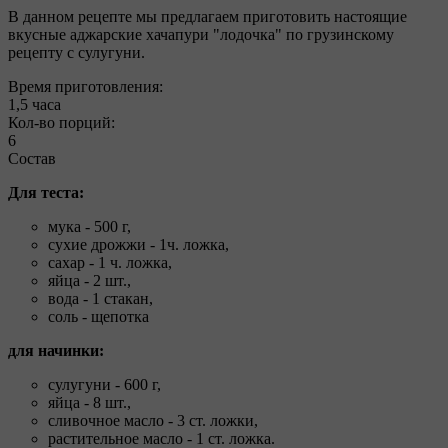
В данном рецепте мы предлагаем приготовить настоящие
вкусные аджарские хачапури "лодочка" по грузинскому
рецепту с сулугуни.
Время приготовления:
1,5 часа
Кол-во порций:
6
Состав
Для теста:
мука - 500 г,
сухие дрожжи - 1ч. ложка,
сахар - 1 ч. ложка,
яйца - 2 шт.,
вода - 1 стакан,
соль - щепотка
для начинки:
сулугуни - 600 г,
яйца - 8 шт.,
сливочное масло - 3 ст. ложки,
растительное масло - 1 ст. ложка.