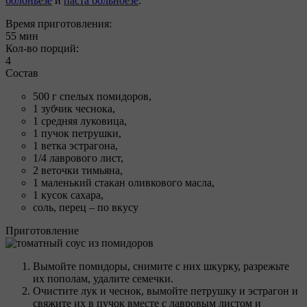
болоньезе
и
паста больноезе
.
Время приготовления:
55 мин
Кол-во порций:
4
Состав
500 г спелых помидоров,
1 зубчик чеснока,
1 средняя луковица,
1 пучок петрушки,
1 ветка эстрагона,
1/4 лаврового лист,
2 веточки тимьяна,
1 маленький стакан оливкового масла,
1 кусок сахара,
соль, перец – по вкусу
Приготовление
Вымойте помидоры, снимите с них шкурку, разрежьте
их пополам, удалите семечки.
Очистите лук и чеснок, вымойте петрушку и эстрагон и
свяжите их в пучок вместе с лавровым листом и