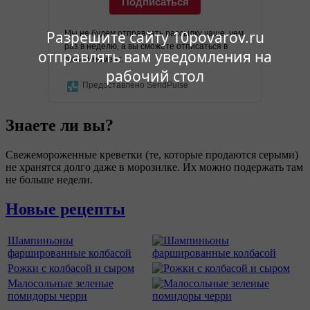
Подписаться
Разрешите сайту 10povarov.ru
Мы не будем отправлять рассылку чаще, чем
раз в неделю, а вы сможете отписаться в
отправлять вам уведомления на
любой момент.
рабочий стол
Предоставлено SendPulse
Знаете ли вы?
Свежемороженные креветки (те, которые продаются серыми)
не хранятся долго даже в морозилке. Их можно подержать там
не больше недели.
Новые рецепты
Шампиньоны
фаршированные колбасой
Рожки с колбасой и сыром
Малосольные зеленые
помидоры черри