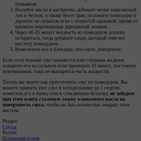
тимьяном.
Вылейте масло в кастрюлю, добавьте мелко нарезанный
лук и чеснок, а также букет трав, положите помидоры и
держите на сильном огне с открытой крышкой, время от
времени перемешивая деревянной ложкой.
Через 40-45 минут жидкость из помидоров должна
испариться, тогда добавьте сахар, который смягчит
кислоту помидоров.
Измельчите все в блендере, посолите, поперчите.
Если полученный соус покажется вам слишком жидким,
поварите его на сильном огне примерно 10 минут, постоянно
перемешивая, пока не выпарится часть жидкости.
Теперь вы знаете как приготовить соус из помидоров. Вы
можете хранить этот соус в холодильнике до 1 недели,
поместив его в банку или в стеклянную бутылку,
не забудьте
при этом влить столовую ложку оливкового масла на
поверхность соуса
, чтобы он был полностью покрыт этим
маслом.
Раздел:
Соусы
Кухня:
Испанская кухня