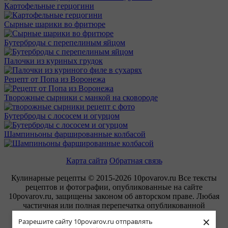
Картофельные герцогини
Сырные шарики во фритюре
Бутерброды с перепелиным яйцом
Палочки из куриных грудок
Рецепт от Попа из Воронежа
Творожные сырники с манкой на сковороде
Бутерброды с лососем и огурцом
Шампиньоны фаршированные колбасой
Карта сайта
Обратная связь
Кулинарные рецепты © 2015-2026 10povarov.ru Все тексты
рецептов и фотографии, опубликованные на сайте
10povarov.ru, защищены законом об авторском праве. Любая
частичная или полная перепечатка опубликованной
информации запрещена.
×
Разрешите сайту 10povarov.ru отправлять