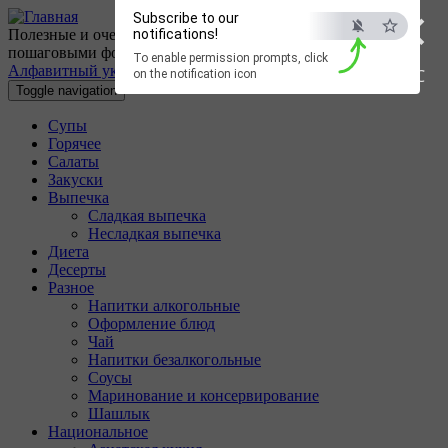
×
Перейти к основному содержанию
Subscribe to our
Полезные и очень вкусные кулинарные рецепты с
notifications!
пошаговыми фотографиями.
To enable permission prompts, click
Алфавитный указатель
ESC
on the notification icon
Toggle navigation
Супы
Горячее
Салаты
Закуски
Выпечка
Сладкая выпечка
Несладкая выпечка
Диета
Десерты
Разное
Напитки алкогольные
Оформление блюд
Чай
Напитки безалкогольные
Соусы
Маринование и консервирование
Шашлык
Национальное