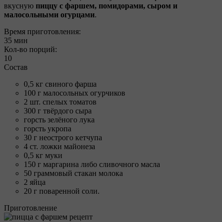
вкусную
пиццу с фаршем, помидорами, сыром и
малосольными огурцами
.
Время приготовления:
35 мин
Кол-во порций:
10
Состав
0,5 кг свиного фарша
100 г малосольных огурчиков
2 шт. спелых томатов
300 г твёрдого сыра
горсть зелёного лука
горсть укропа
30 г неострого кетчупа
4 ст. ложки майонеза
0,5 кг муки
150 г маргарина либо сливочного масла
50 граммовый стакан молока
2 яйца
20 г поваренной соли.
Приготовление