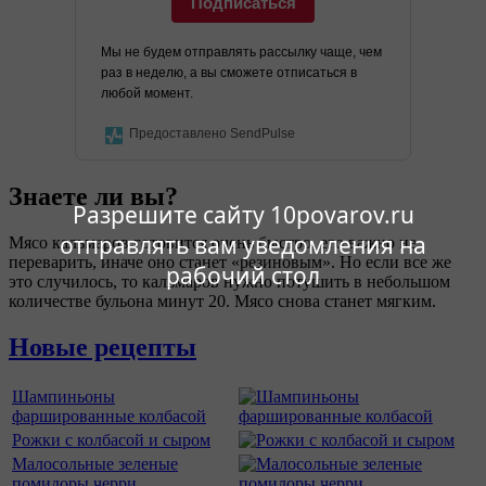
Подписаться
Мы не будем отправлять рассылку чаще, чем
раз в неделю, а вы сможете отписаться в
любой момент.
Предоставлено SendPulse
Знаете ли вы?
Разрешите сайту 10povarov.ru
отправлять вам уведомления на
Мясо кальмаров готовится очень быстро, его важно не
переварить, иначе оно станет «резиновым». Но если все же
рабочий стол
это случилось, то кальмаров нужно потушить в небольшом
количестве бульона минут 20. Мясо снова станет мягким.
Новые рецепты
Шампиньоны
фаршированные колбасой
Рожки с колбасой и сыром
Малосольные зеленые
помидоры черри