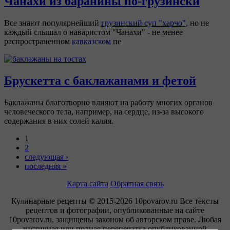
Чанахи из баранины по-грузински
Все знают популярнейший
грузинский суп "харчо"
, но не
каждый слышал о наваристом "Чанахи" - не менее
распространенном
кавказском
пе
Брускетта с баклажанами и фетой
Баклажаны благотворно влияют на работу многих органов
человеческого тела, например, на сердце, из-за высокого
содержания в них солей калия.
1
2
следующая ›
последняя »
Карта сайта
Обратная связь
Кулинарные рецепты © 2015-2026 10povarov.ru Все тексты
рецептов и фотографии, опубликованные на сайте
10povarov.ru, защищены законом об авторском праве. Любая
частичная или полная перепечатка опубликованной