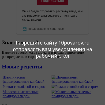
Подписаться
Мы не будем отправлять рассылку чаще, чем
раз в неделю, а вы сможете отписаться в
любой момент.
Предоставлено SendPulse
Знаете ли вы?
Разрешите сайту 10povarov.ru
отправлять вам уведомления на
Варенье готово, когда фрукты и ягоды равномерно
рабочий стол
распределены в сиропе и не всплывают.
Новые рецепты
Шампиньоны
фаршированные колбасой
Рожки с колбасой и сыром
Малосольные зеленые
помидоры черри