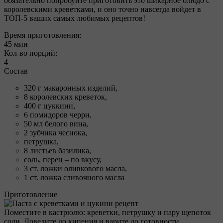
обязательно попробуйте приготовить это шикарное блюдо с
королевскими креветками, и оно точно навсегда войдет в
ТОП-5 ваших самых любимых рецептов!
Время приготовления:
45 мин
Кол-во порций:
4
Состав
320 г макаронных изделий,
8 королевских креветок,
400 г цуккини,
6 помидоров черри,
50 мл белого вина,
2 зубчика чеснока,
петрушка,
8 листьев базилика,
соль, перец – по вкусу,
3 ст. ложки оливкового масла,
1 ст. ложка сливочного масла
Приготовление
Поместите в кастрюлю: креветки, петрушку и пару щепоток
соли. Доведите до кипения и варите до готовности.