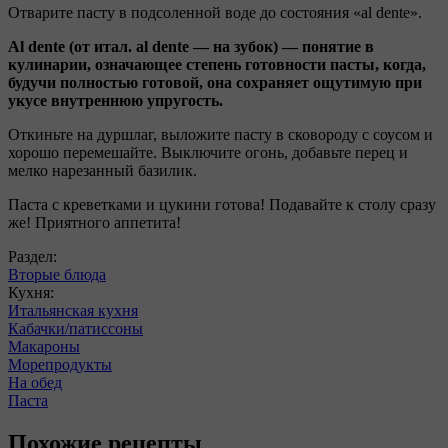
Отварите пасту в подсоленной воде до состояния «al dente».
Al dente (от итал. al dente — на зубок) — понятие в
кулинарии, означающее степень готовности пасты, когда,
будучи полностью готовой, она сохраняет ощутимую при
укусе внутреннюю упругость.
Откиньте на дуршлаг, выложите пасту в сковороду с соусом и
хорошо перемешайте. Выключите огонь, добавьте перец и
мелко нарезанный базилик.
Паста с креветками и цукини готова! Подавайте к столу сразу
же! Приятного аппетита!
Раздел:
Вторые блюда
Кухня:
Итальянская кухня
Кабачки/патиссоны
Макароны
Морепродукты
На обед
Паста
Похожие рецепты