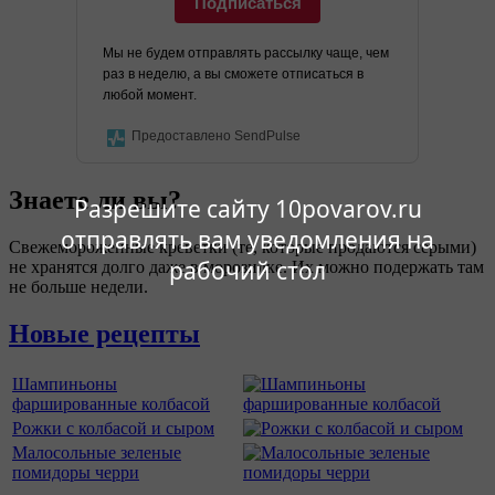
Подписаться
Мы не будем отправлять рассылку чаще, чем
раз в неделю, а вы сможете отписаться в
любой момент.
Предоставлено SendPulse
Знаете ли вы?
Разрешите сайту 10povarov.ru
отправлять вам уведомления на
Свежемороженные креветки (те, которые продаются серыми)
рабочий стол
не хранятся долго даже в морозилке. Их можно подержать там
не больше недели.
Новые рецепты
Шампиньоны
фаршированные колбасой
Рожки с колбасой и сыром
Малосольные зеленые
помидоры черри