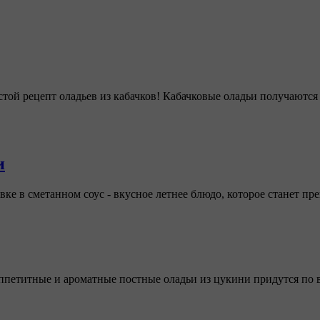
ой рецепт оладьев из кабачков! Кабачковые оладьи получаются
и
овке в сметанном соус - вкусное летнее блюдо, которое станет 
ппетитные и ароматные постные оладьи из цукини придутся по 