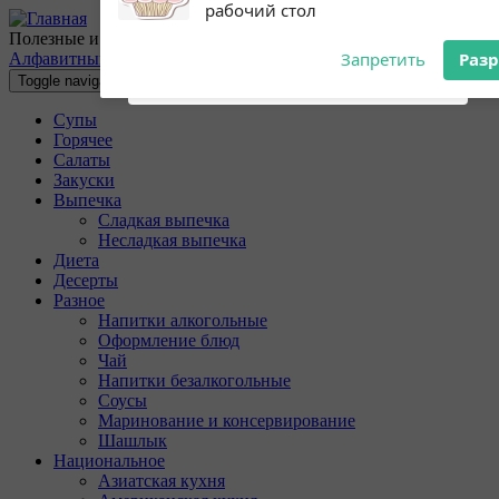
Перейти к основному содержанию
Subscribe to our
Разрешите сайту 10povarov.ru
Полезные и очень вкусные кулинарные рецепты с пошаговыми
notifications!
отправлять вам уведомления на
Алфавитный указатель
To enable permission prompts, click
рабочий стол
Toggle navigation
on the notification icon
Супы
Запретить
Раз
Горячее
Салаты
Закуски
Выпечка
Сладкая выпечка
Несладкая выпечка
Диета
Десерты
Разное
Напитки алкогольные
Оформление блюд
Чай
Напитки безалкогольные
Соусы
Маринование и консервирование
Шашлык
Национальное
Азиатская кухня