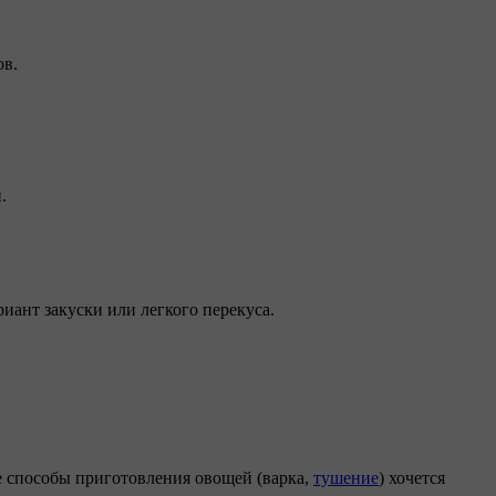
ов.
.
иант закуски или легкого перекуса.
ые способы приготовления овощей (варка,
тушение
) хочется