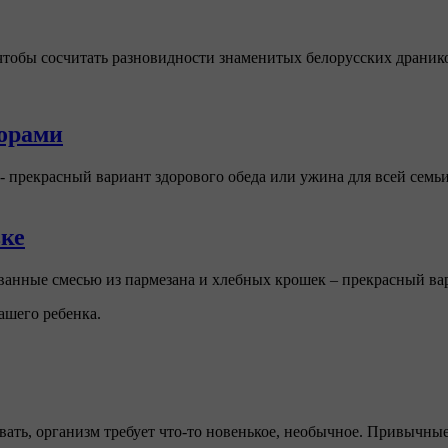
 чтобы сосчитать разновидности знаменитых белорусских драник
дорами
 прекрасный вариант здорового обеда или ужина для всей семьи
вке
ванные смесью из пармезана и хлебных крошек – прекрасный вар
ашего ребенка.
овать, организм требует что-то новенькое, необычное. Привычн