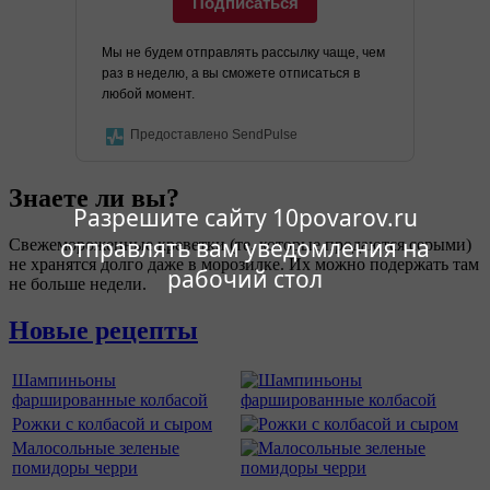
Подписаться
Мы не будем отправлять рассылку чаще, чем
раз в неделю, а вы сможете отписаться в
любой момент.
Предоставлено SendPulse
Знаете ли вы?
Разрешите сайту 10povarov.ru
отправлять вам уведомления на
Свежемороженные креветки (те, которые продаются серыми)
не хранятся долго даже в морозилке. Их можно подержать там
рабочий стол
не больше недели.
Новые рецепты
Шампиньоны
фаршированные колбасой
Рожки с колбасой и сыром
Малосольные зеленые
помидоры черри