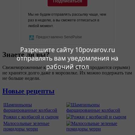
Подписаться
Мы не будем отправлять рассылку чаще, чем
раз в неделю, а вы сможете отписаться в
любой момент.
Предоставлено SendPulse
Разрешите сайту 10povarov.ru
Знаете ли вы?
отправлять вам уведомления на
рабочий стол
Свежемороженные креветки (те, которые продаются серыми)
не хранятся долго даже в морозилке. Их можно подержать там
не больше недели.
Новые рецепты
Шампиньоны
фаршированные колбасой
Рожки с колбасой и сыром
Малосольные зеленые
помидоры черри