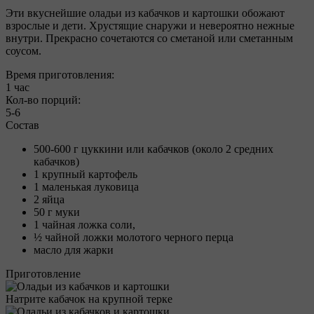
Эти вкуснейшие оладьи из кабачков и картошки обожают
взрослые и дети. Хрустящие снаружи и невероятно нежные
внутри. Прекрасно сочетаются со сметаной или сметанным
соусом.
Время приготовления:
1 час
Кол-во порций:
5-6
Состав
500-600 г цуккини или кабачков (около 2 средних
кабачков)
1 крупный картофель
1 маленькая луковица
2 яйца
50 г муки
1 чайная ложка соли,
½ чайной ложки молотого черного перца
масло для жарки
Приготовление
Натрите кабачок на крупной терке