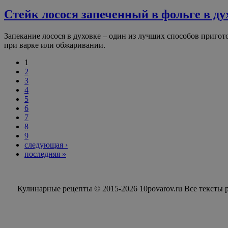
Стейк лосося запеченный в фольге в ду
Запекание лосося в духовке – один из лучших способов пригото
при варке или обжаривании.
1
2
3
4
5
6
7
8
9
следующая ›
последняя »
Кулинарные рецепты © 2015-2026 10povarov.ru Все тексты 