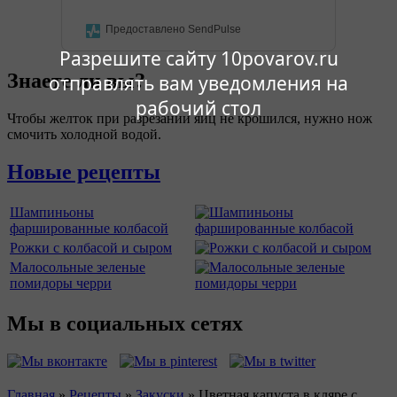
Предоставлено SendPulse
Разрешите сайту 10povarov.ru
Знаете ли вы?
отправлять вам уведомления на
рабочий стол
Чтобы желток при разрезании яиц не крошился, нужно нож
смочить холодной водой.
Новые рецепты
Шампиньоны
фаршированные колбасой
Рожки с колбасой и сыром
Малосольные зеленые
помидоры черри
Мы в социальных сетях
Главная
»
Рецепты
»
Закуски
»
Цветная капуста в кляре с