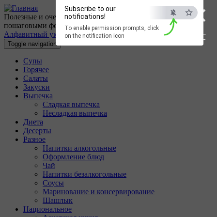
×
Перейти к основному содержанию
Subscribe to our
Полезные и очень вкусные кулинарные рецепты с
notifications!
пошаговыми фотографиями.
To enable permission prompts, click
Алфавитный указатель
ESC
on the notification icon
Toggle navigation
Супы
Горячее
Салаты
Закуски
Выпечка
Сладкая выпечка
Несладкая выпечка
Диета
Десерты
Разное
Напитки алкогольные
Оформление блюд
Чай
Напитки безалкогольные
Соусы
Маринование и консервирование
Шашлык
Национальное