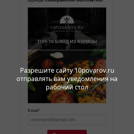
Разрешите сайту 10povarov.ru
отправлять вам уведомления на
рабочий стол
Email
*