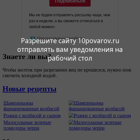
Подписаться
Мы не будем отправлять рассылку чаще, чем
раз в неделю, а вы сможете отписаться в
любой момент.
Предоставлено SendPulse
Разрешите сайту 10povarov.ru
отправлять вам уведомления на
Знаете ли вы?
рабочий стол
Чтобы желток при разрезании яиц не крошился, нужно нож
смочить холодной водой.
Новые рецепты
Шампиньоны
фаршированные колбасой
Рожки с колбасой и сыром
Малосольные зеленые
помидоры черри