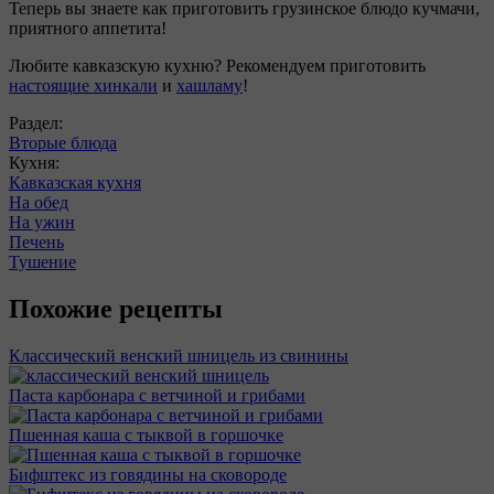
Теперь вы знаете как приготовить грузинское блюдо кучмачи,
приятного аппетита!
Любите кавказскую кухню? Рекомендуем приготовить
настоящие хинкали
и
хашламу
!
Раздел:
Вторые блюда
Кухня:
Кавказская кухня
На обед
На ужин
Печень
Тушение
Похожие рецепты
Классический венский шницель из свинины
Паста карбонара с ветчиной и грибами
Пшенная каша с тыквой в горшочке
Бифштекс из говядины на сковороде