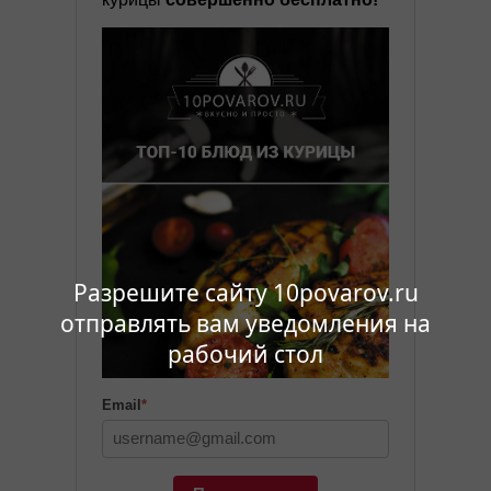
Разрешите сайту 10povarov.ru
отправлять вам уведомления на
рабочий стол
Email
*