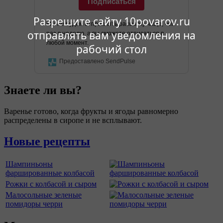
Подписаться
Разрешите сайту 10povarov.ru
Мы не будем отправлять рассылку чаще, чем
отправлять вам уведомления на
раз в неделю, а вы сможете отписаться в
любой момент.
рабочий стол
Предоставлено SendPulse
Знаете ли вы?
Варенье готово, когда фрукты и ягоды равномерно
распределены в сиропе и не всплывают.
Новые рецепты
Шампиньоны
фаршированные колбасой
Рожки с колбасой и сыром
Малосольные зеленые
помидоры черри