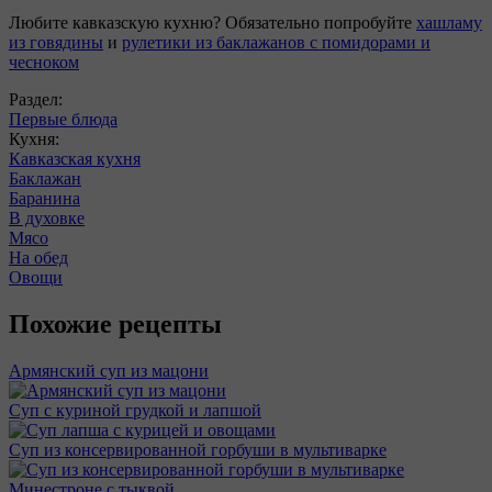
Любите кавказскую кухню? Обязательно попробуйте
хашламу
из говядины
и
рулетики из баклажанов с помидорами и
чесноком
Раздел:
Первые блюда
Кухня:
Кавказская кухня
Баклажан
Баранина
В духовке
Мясо
На обед
Овощи
Похожие рецепты
Армянский суп из мацони
Суп с куриной грудкой и лапшой
Суп из консервированной горбуши в мультиварке
Минестроне с тыквой