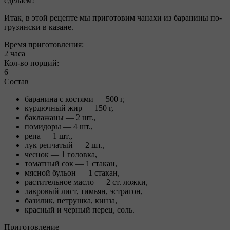
сделаем!
Итак, в этой рецепте мы приготовим чанахи из баранины по-
грузински в казане.
Время приготовления:
2 часа
Кол-во порций:
6
Состав
баранина с костями — 500 г,
курдючный жир — 150 г,
баклажаны — 2 шт.,
помидоры — 4 шт.,
репа — 1 шт.,
лук репчатый — 2 шт.,
чеснок — 1 головка,
томатный сок — 1 стакан,
мясной бульон — 1 стакан,
растительное масло — 2 cт. ложки,
лавровый лист, тимьян, эстрагон,
базилик, петрушка, кинза,
красный и черный перец, соль.
Приготовление