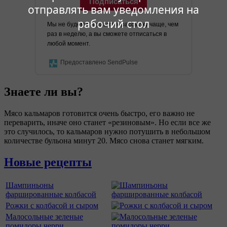
Подписаться
отправлять вам уведомления на
рабочий стол
Мы не будем отправлять рассылку чаще, чем
раз в неделю, а вы сможете отписаться в
любой момент.
Предоставлено SendPulse
Знаете ли вы?
Мясо кальмаров готовится очень быстро, его важно не
переварить, иначе оно станет «резиновым». Но если все же
это случилось, то кальмаров нужно потушить в небольшом
количестве бульона минут 20. Мясо снова станет мягким.
Новые рецепты
Шампиньоны
фаршированные колбасой
Рожки с колбасой и сыром
Малосольные зеленые
помидоры черри