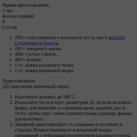
Время приготовления:
1 час
Кол-во порций:
8
Состав
250 г подслащенного песочного теста, как в
рецепте
клубничного пирога
,
100 г заварного крема,
400г густых сливок,
400 г вишни,
1 ст. ложка сахарного песка,
1 ст. ложка вишневой водки
Приготовление
Разогрейте духовку до 180 С.
Раскатайте тесто в круг диаметром 20 см (или возьмите
форму для выпечки со съемным дном, вдавите дно в
тесто, чтобы круг точно соответствовал размеру формы
для выпечки).
Заварной крем смешайте со сливками и отставьте в
сторону. Вишню вымочите в вишневой водке,
смешанной с небольшим количеством сахарного песка.