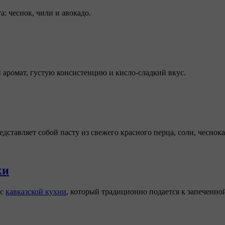
: чеснок, чили и авокадо.
аромат, густую консистенцию и кисло-сладкий вкус.
дставляет собой пасту из свежего красного перца, соли, чеснока
ки
ус
кавказской кухни
, который традиционно подается к запеченно