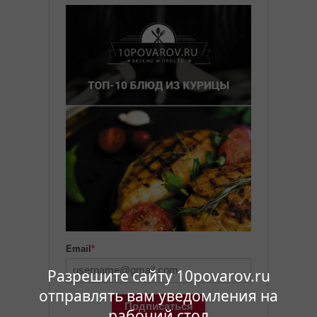
Email
*
Разрешите сайту 10povarov.ru
отправлять вам уведомления на
Подписаться
рабочий стол