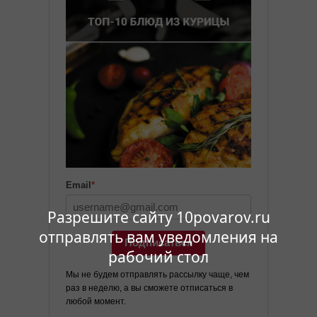
Email
*
Разрешите сайту 10povarov.ru
отправлять вам уведомления на
Подписаться
рабочий стол
Мы не будем отправлять рассылку чаще, чем
раз в неделю, а вы сможете отписаться в
любой момент.