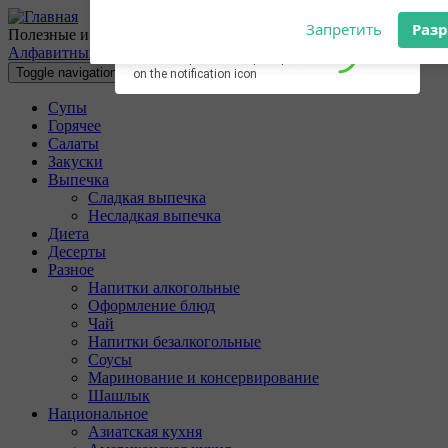
Перейти к основному содержанию
Subscribe to our
Разрешите сайту 10povarov.ru
Полезные и очень вкусные кулинарные рецепты с пошаговыми
notifications!
отправлять вам уведомления на
Алфавитный указатель
To enable permission prompts, click
рабочий стол
Toggle navigation
on the notification icon
Супы
Запретить
Раз
Горячее
Салаты
Закуски
Выпечка
Сладкая выпечка
Несладкая выпечка
Диета
Десерты
Разное
Напитки алкогольные
Оформление блюд
Чай
Напитки безалкогольные
Соусы
Маринование и консервирование
Шашлык
Национальное
Азиатская кухня