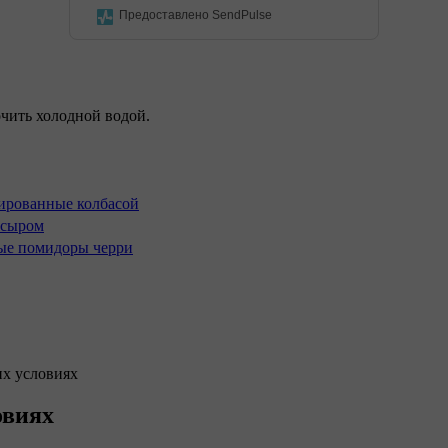
Предоставлено SendPulse
чить холодной водой.
их условиях
овиях