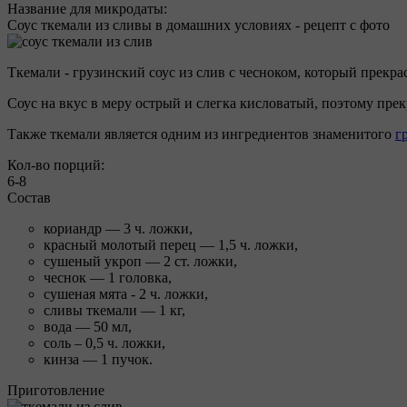
Название для микродаты:
Соус ткемали из сливы в домашних условиях - рецепт с фото
Ткемали - грузинский соус из слив с чесноком, который прекр
Соус на вкус в меру острый и слегка кисловатый, поэтому прек
Также ткемали является одним из ингредиентов знаменитого
г
Кол-во порций:
6-8
Состав
кориандр — 3 ч. ложки,
красный молотый перец — 1,5 ч. ложки,
сушеный укроп — 2 ст. ложки,
чеснок — 1 головка,
сушеная мята - 2 ч. ложки,
сливы ткемали — 1 кг,
вода — 50 мл,
соль – 0,5 ч. ложки,
кинза — 1 пучок.
Приготовление