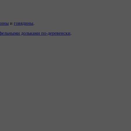
нины
и
говядины
.
фельными дольками по-деревенски
.