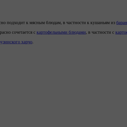
асно подходит к мясным блюдам, в частности к кушаньям из
бара
расно сочетается с
картофельными блюдами
, в частности с
карто
рузинского харчо
.