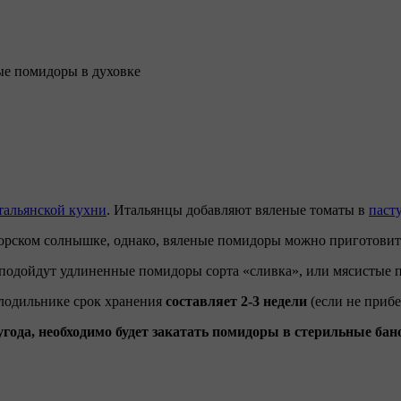
е помидоры в духовке
тальянской кухни
. Итальянцы добавляют вяленые томаты в
пасту
морском солнышке, однако, вяленые помидоры можно приготовит
 подойдут удлиненные помидоры сорта «сливка», или мясистые 
олодильнике срок хранения
составляет 2-3 недели
(если не прибе
лугода, необходимо будет закатать помидоры в стерильные ба