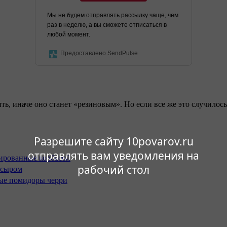
Мы не будем отправлять рассылку чаще, чем
раз в неделю, а вы сможете отписаться в
любой момент.
Предоставлено SendPulse
ить, иначе оно станет «резиновым». Но если все же это случило
Разрешите сайту 10povarov.ru
отправлять вам уведомления на
рабочий стол