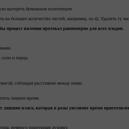
ухо вытереть бумажным полотенцем.
ть на большее количество частей, например, на 4). Удалить ту ча
обы процесс вяления протекал равномерно для всех плодов.
авами.
 соли и перца.
магой, соблюдая расстояние между ними.
атить лишнее время.
ет лишняя влага, которая в разы увеличит время приготовле
ятора, немного приоткрыв духовку.