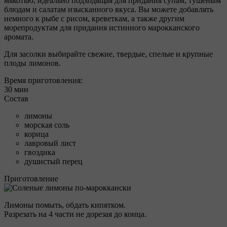
мякотью, идеально подходящая для придания супам, тушеным
блюдам и салатам изысканного вкуса. Вы можете добавлять
немного к рыбе с рисом, креветкам, а также другим
морепродуктам для придания истинного марокканского
аромата.
Для засолки выбирайте свежие, твердые, спелые и крупные
плоды лимонов.
Время приготовления:
30 мин
Состав
лимоны
морская соль
корица
лавровый лист
гвоздика
душистый перец
Приготовление
Лимоны помыть, обдать кипятком.
Разрезать на 4 части не дорезая до конца.