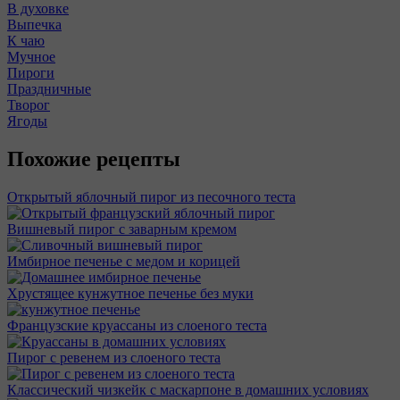
В духовке
Выпечка
К чаю
Мучное
Пироги
Праздничные
Творог
Ягоды
Похожие рецепты
Открытый яблочный пирог из песочного теста
Вишневый пирог с заварным кремом
Имбирное печенье с медом и корицей
Хрустящее кунжутное печенье без муки
Французские круассаны из слоеного теста
Пирог с ревенем из слоеного теста
Классический чизкейк с маскарпоне в домашних условиях