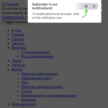
×
Перейти к основному содержанию
Subscribe to our
Полезные и очень вкусные кулинарные рецепты с
notifications!
пошаговыми фотографиями.
To enable permission prompts, click
Алфавитный указатель
ESC
on the notification icon
Toggle navigation
Супы
Горячее
Салаты
Закуски
Выпечка
Сладкая выпечка
Несладкая выпечка
Диета
Десерты
Разное
Напитки алкогольные
Оформление блюд
Чай
Напитки безалкогольные
Соусы
Маринование и консервирование
Шашлык
Национальное