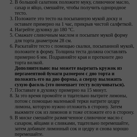
В большой салатник положите муку, сливочное масло,
сахар и яйцо, смешайте, чтобы получить однородное
тесто.
Положите это тесто на посыпанную мукой доску и
оставьте примерно на 1 час, прикрыв чистой салфеткой.
Нагрейте духовку до 180 °С.
Смажьте сливочным маслом и посыпьте мукой форму
для торта диаметром 28 см.
Раскатайте тесто с помощью скалки, посыпанной мукой,
положите в форму. Толщина теста должна составлять
примерно 6 мм. Подравняйте края и проткните дно
торта вилкой.
Дополнительно: вы можете вырезать кружок из
пергаментной бумаги размером с дно торта и
положить его на дно формы, а сверху выложить
сухую фасоль (это помешает тесту вспучиваться).
Поставьте в духовку примерно на 15 минут.
За это время промойте и тщательно вытрите лимоны,
потом с помощью маленькой терки натрите цедру
лимона, которую нужно отложить в сторону. Затем
выжмите сок из лимонов и тоже отложите его в сторону.
В миске смешайте размягченное сливочное масло с
сахаром, яйцами и сливками, тщательно перемешайте,
затем добавьте лимонный сок и цедру и снова хорошо
перемешайте.