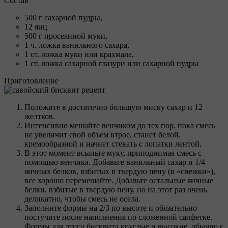
Состав
500 г сахарной пудры,
12 яиц
500 г просеянной муки,
1 ч. ложка ванильного сахара,
1 ст. ложка муки или крахмала,
1 ст. ложка сахарной глазури или сахарной пудры
Приготовление
Положите в достаточно большую миску сахар и 12
желтков.
Интенсивно мешайте венчиком до тех пор, пока смесь
не увеличит свой объем втрое, станет белой,
кремообразной и начнет стекать с лопатки лентой.
В этот момент всыпьте муку, приподнимая смесь с
помощью венчика. Добавьте ванильный сахар и 1/4
яичных белков, взбитых в твердую пену (в «снежки»),
все хорошо перемешайте. Добавьте остальные яичные
белки, взбитые в твердую пену, но на этот раз очень
деликатно, чтобы смесь не осела.
Заполните формы на 2/3 по высоте и обязательно
постучите после наполнения по сложенной салфетке.
Формы для этого бисквита круглые и высокие, обычно с