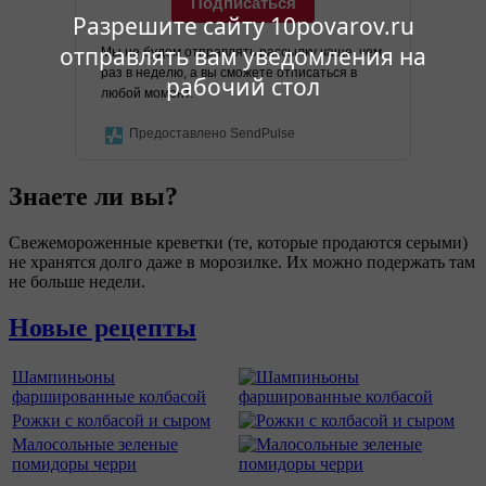
Подписаться
Разрешите сайту 10povarov.ru
отправлять вам уведомления на
Мы не будем отправлять рассылку чаще, чем
раз в неделю, а вы сможете отписаться в
рабочий стол
любой момент.
Предоставлено SendPulse
Знаете ли вы?
Свежемороженные креветки (те, которые продаются серыми)
не хранятся долго даже в морозилке. Их можно подержать там
не больше недели.
Новые рецепты
Шампиньоны
фаршированные колбасой
Рожки с колбасой и сыром
Малосольные зеленые
помидоры черри