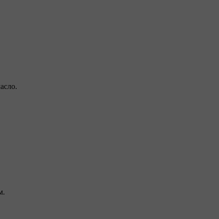
асло.
м.